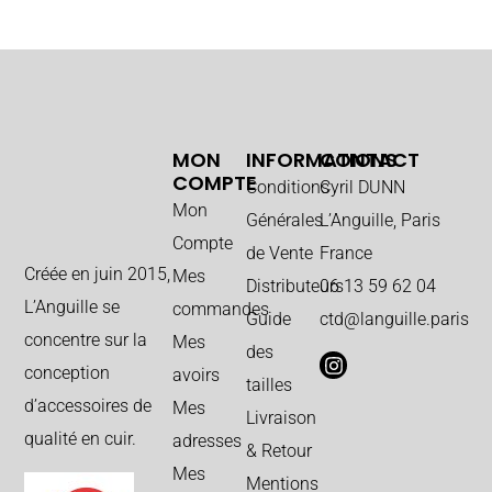
MON
INFORMATIONS
CONTACT
COMPTE
Conditions
Cyril DUNN
Mon
Générales
L’Anguille, Paris
Compte
de Vente
France
Créée en juin 2015,
Mes
Distributeurs
06 13 59 62 04
L’Anguille se
commandes
Guide
ctd@languille.paris
concentre sur la
Mes
des
conception
avoirs
tailles
d’accessoires de
Mes
Livraison
qualité en cuir.
adresses
& Retour
Mes
Mentions