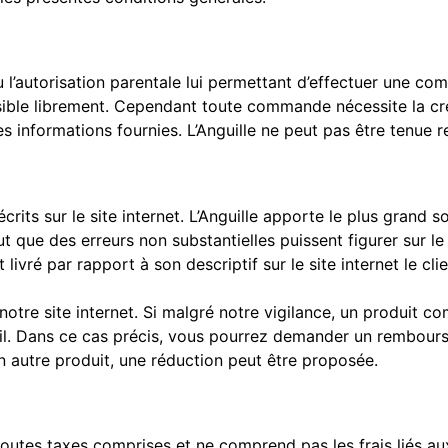
ou l’autorisation parentale lui permettant d’effectuer une co
ssible librement. Cependant toute commande nécessite la cré
des informations fournies. L’Anguille ne peut pas être tenue r
rits sur le site internet. L’Anguille apporte le plus grand s
t que des erreurs non substantielles puissent figurer sur le s
vré par rapport à son descriptif sur le site internet le clie
 notre site internet. Si malgré notre vigilance, un produit 
il. Dans ce cas précis, vous pourrez demander un rembourse
n autre produit, une réduction peut être proposée.
toutes taxes comprises et ne comprend pas les frais liés aux