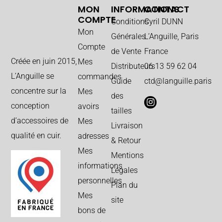
MON
INFORMATIONS
CONTACT
COMPTE
Conditions
Cyril DUNN
Mon
Générales
L’Anguille, Paris
Compte
de Vente
France
Créée en juin 2015,
Mes
Distributeurs
06 13 59 62 04
L’Anguille se
commandes
Guide
ctd@languille.paris
concentre sur la
Mes
des
conception
avoirs
tailles
d’accessoires de
Mes
Livraison
qualité en cuir.
adresses
& Retour
Mes
Mentions
informations
Légales
personnelles
Plan du
Mes
site
bons de