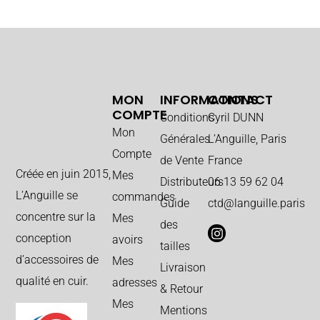
MON
INFORMATIONS
CONTACT
COMPTE
Conditions
Cyril DUNN
Mon
Générales
L’Anguille, Paris
Compte
de Vente
France
Créée en juin 2015,
Mes
Distributeurs
06 13 59 62 04
L’Anguille se
commandes
Guide
ctd@languille.paris
concentre sur la
Mes
des
conception
avoirs
tailles
d’accessoires de
Mes
Livraison
qualité en cuir.
adresses
& Retour
Mes
Mentions