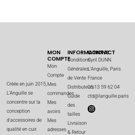
MON
INFORMATIONS
CONTACT
COMPTE
Conditions
Cyril DUNN
Mon
Générales
L’Anguille, Paris
Compte
de Vente
France
Créée en juin 2015,
Mes
Distributeurs
06 13 59 62 04
L’Anguille se
commandes
Guide
ctd@languille.paris
concentre sur la
Mes
des
conception
avoirs
tailles
d’accessoires de
Mes
Livraison
qualité en cuir.
adresses
& Retour