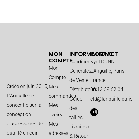
MON
INFORMATIONS
CONTACT
COMPTE
Conditions
Cyril DUNN
Mon
Générales
L’Anguille, Paris
Compte
de Vente
France
Créée en juin 2015,
Mes
Distributeurs
06 13 59 62 04
L’Anguille se
commandes
Guide
ctd@languille.paris
concentre sur la
Mes
des
conception
avoirs
tailles
d’accessoires de
Mes
Livraison
qualité en cuir.
adresses
& Retour