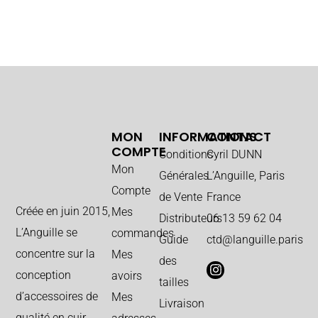
MON
INFORMATIONS
CONTACT
COMPTE
Conditions
Cyril DUNN
Mon
Générales
L’Anguille, Paris
Compte
de Vente
France
Créée en juin 2015,
Mes
Distributeurs
06 13 59 62 04
L’Anguille se
commandes
Guide
ctd@languille.paris
concentre sur la
Mes
des
conception
avoirs
tailles
d’accessoires de
Mes
Livraison
qualité en cuir.