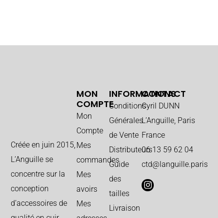
MON
INFORMATIONS
CONTACT
COMPTE
Conditions
Cyril DUNN
Mon
Générales
L’Anguille, Paris
Compte
de Vente
France
Créée en juin 2015,
Mes
Distributeurs
06 13 59 62 04
L’Anguille se
commandes
Guide
ctd@languille.paris
concentre sur la
Mes
des
conception
avoirs
tailles
d’accessoires de
Mes
Livraison
qualité en cuir.