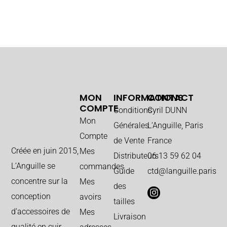
MON
INFORMATIONS
CONTACT
COMPTE
Conditions
Cyril DUNN
Mon
Générales
L’Anguille, Paris
Compte
de Vente
France
Créée en juin 2015,
Mes
Distributeurs
06 13 59 62 04
L’Anguille se
commandes
Guide
ctd@languille.paris
concentre sur la
Mes
des
conception
avoirs
tailles
d’accessoires de
Mes
Livraison
qualité en cuir.