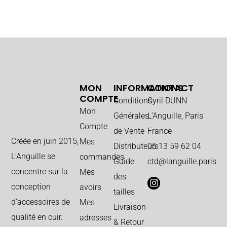
MON
INFORMATIONS
CONTACT
COMPTE
Conditions
Cyril DUNN
Mon
Générales
L’Anguille, Paris
Compte
de Vente
France
Créée en juin 2015,
Mes
Distributeurs
06 13 59 62 04
L’Anguille se
commandes
Guide
ctd@languille.paris
concentre sur la
Mes
des
conception
avoirs
tailles
d’accessoires de
Mes
Livraison
qualité en cuir.
adresses
& Retour