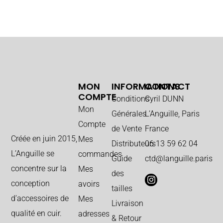
MON
INFORMATIONS
CONTACT
COMPTE
Conditions
Cyril DUNN
Mon
Générales
L’Anguille, Paris
Compte
de Vente
France
Créée en juin 2015,
Mes
Distributeurs
06 13 59 62 04
L’Anguille se
commandes
Guide
ctd@languille.paris
concentre sur la
Mes
des
conception
avoirs
tailles
d’accessoires de
Mes
Livraison
qualité en cuir.
adresses
& Retour