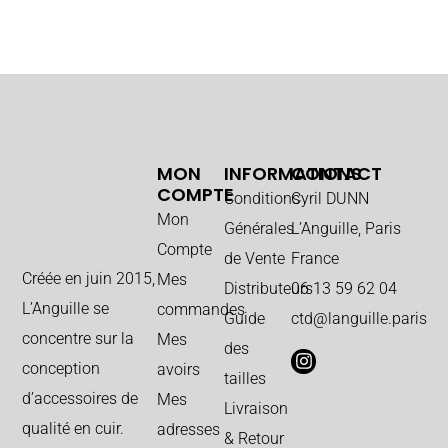
MON
INFORMATIONS
CONTACT
COMPTE
Conditions
Cyril DUNN
Mon
Générales
L’Anguille, Paris
Compte
de Vente
France
Créée en juin 2015,
Mes
Distributeurs
06 13 59 62 04
L’Anguille se
commandes
Guide
ctd@languille.paris
concentre sur la
Mes
des
conception
avoirs
tailles
d’accessoires de
Mes
Livraison
qualité en cuir.
adresses
& Retour