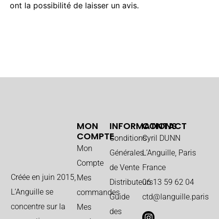
ont la possibilité de laisser un avis.
MON
INFORMATIONS
CONTACT
COMPTE
Conditions
Cyril DUNN
Mon
Générales
L’Anguille, Paris
Compte
de Vente
France
Créée en juin 2015,
Mes
Distributeurs
06 13 59 62 04
L’Anguille se
commandes
Guide
ctd@languille.paris
concentre sur la
Mes
des